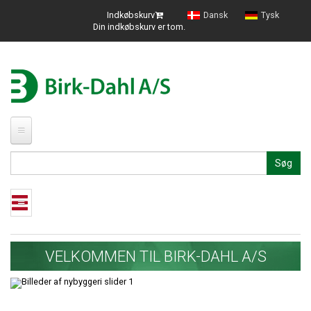
Indkøbskurv
Dansk
Tysk
Din indkøbskurv er tom.
FORSIDE
Søg
PROFIL
NYHEDER
Shop
MESSER
VELKOMMEN TIL BIRK-DAHL A/S
Staldbyggeri
KATALOGER
Staldinventar
Renovering af stalde på Sydals