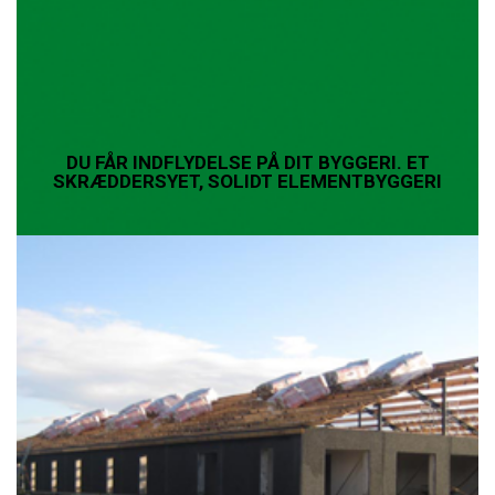
DU FÅR INDFLYDELSE PÅ DIT BYGGERI. ET
SKRÆDDERSYET, SOLIDT ELEMENTBYGGERI