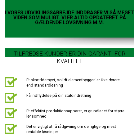
I VORES UDVIKLINGSARBEJDE INDDRAGER VI SÅ MEGET
VIDEN SOM MULIGT. VI ER ALTID OPDATERET PÅ
GÆLDENDE LOVGIVNING M.M.
TILFREDSE KUNDER ER DIN GARANTI FOR
KVALITET
Et skræddersyet, solidt elementbyggeri er ikke dyrere
end standardløsning
Få indflydelse på din staldindretning
Et effektivt produktionsapparat, er grundlaget for større
lønsomhed
Det er vigtigt at få rådgivning om de rigtige og mest
rentable løsninger