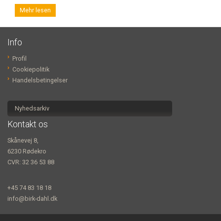
Mehr lesen
Info
Profil
Cookiepolitik
Handelsbetingelser
Nyhedsarkiv
Kontakt os
Skånevej 8,
6230 Rødekro
CVR: 32 36 53 88
+45 74 83 18 18
info@birk-dahl.dk