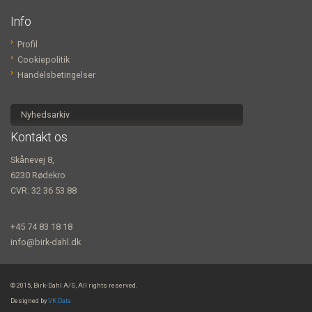
Info
Profil
Cookiepolitik
Handelsbetingelser
Nyhedsarkiv
Kontakt os
Skånevej 8,
6230 Rødekro
CVR: 32 36 53 88
+45 74 83 18 18
info@birk-dahl.dk
© 2015, Birk-Dahl A/S, All rights reserved.
Designed by
VK Data