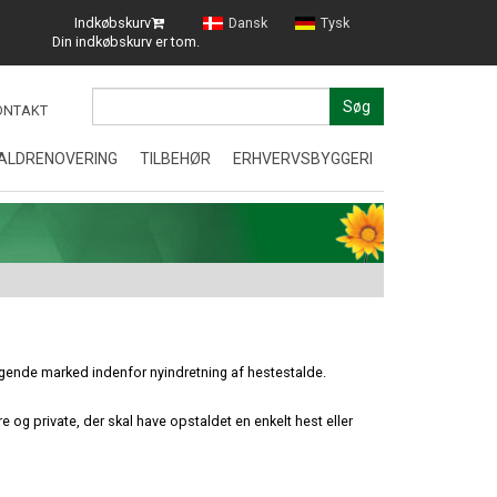
Indkøbskurv
Dansk
Tysk
Din indkøbskurv er tom.
Søg
ONTAKT
ALDRENOVERING
TILBEHØR
ERHVERVSBYGGERI
Erhvervsbyggeri
Kontor
DNINGER
STALDINVENTAR
Næstv
Afsluttet byggeri i Aalborg
TØRFODER
Kontor
Freder
VÅDFODER
Combi
tigende marked indenfor nyindretning af hestestalde.
KOMPONENTER
og private, der skal have opstaldet en enkelt hest eller
Erhver
DIVERSE