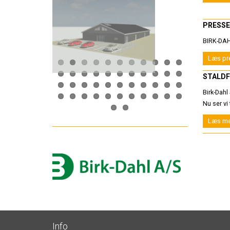
PRESS
BIRK-DAH
Læs pr
STALDF
Birk-Dahl
Nu ser vi
Læs me
Info