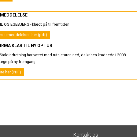
EMEDDELELSE
L OG EGEBJERG - klædt på til fremtiden
essemeddelelsen her (pdf)
IRMA KLAR TIL NY OPTUR
 Staldindretning har været med rutsjeturen ned, da krisen kradsede i 2008.
 tegn på ny fremgang.
re her (PDF)
Kontakt os