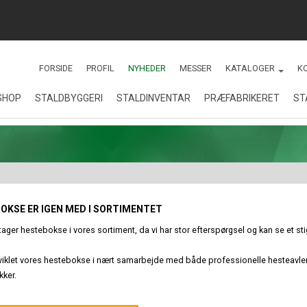
FORSIDE
PROFIL
NYHEDER
MESSER
KATALOGER
K
SHOP
STALDBYGGERI
STALDINVENTAR
PRÆFABRIKERET
ST
KATALOGER
Renovering af stalde på
Staldinventar
MONTAGEVEJLE
Sydals
Fodringsanlæg
Staldbyggeri
Drægtighedsstald - Gårdejer
Jesper Hansen
Kornopbevaring
OKSE ER IGEN MED I SORTIMENTET
Nybyggeri
Toklimastald - Søren
ager hestebokse i vores sortiment, da vi har stor efterspørgsel og kan se et s
Hansen, Christiansfeld
Økologiske slagtesvin
Stald til økologiske
viklet vores hestebokse i nært samarbejde med både professionelle hesteavlere 
slagtesvin
kker.
Præfabrikat