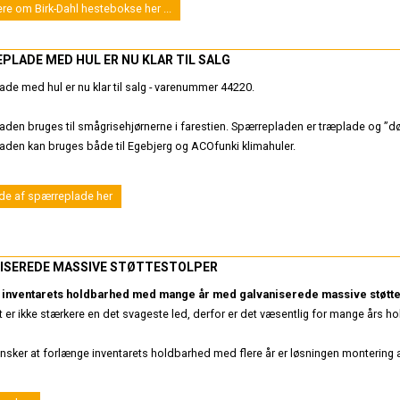
e om Birk-Dahl hestebokse her ...
Indgangsparti
PLADE MED HUL ER NU KLAR TIL SALG
de med hul er nu klar til salg - varenummer 44220.
den bruges til smågrisehjørnerne i farestien. Spærrepladen er træplade og ”døre
den kan bruges både til Egebjerg og ACOfunki klimahuler.
ede af spærreplade her
ISEREDE MASSIVE STØTTESTOLPER
inventarets holdbarhed med mange år med galvaniserede massive støtte
t er ikke stærkere en det svageste led, derfor er det væsentlig for mange års hol
nsker at forlænge inventarets holdbarhed med flere år er løsningen montering 