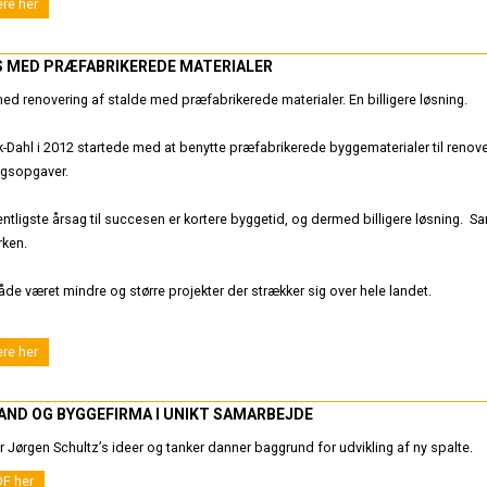
re her
 MED PRÆFABRIKEREDE MATERIALER
d renovering af stalde med præfabrikerede materialer. En billigere løsning.
k-Dahl i 2012 startede med at benytte præfabrikerede byggematerialer til renover
ngsopgaver.
tligste årsag til succesen er kortere byggetid, og dermed billigere løsning. Samt
rken.
åde været mindre og større projekter der strækker sig over hele landet.
re her
ND OG BYGGEFIRMA I UNIKT SAMARBEJDE
r Jørgen Schultz’s ideer og tanker danner baggrund for udvikling af ny spalte.
F her