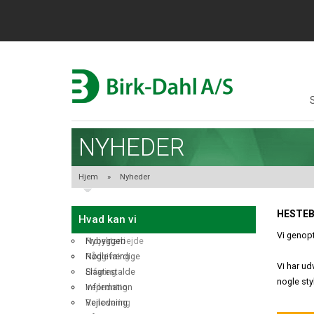
NYHEDER
Hjem
»
Nyheder
HESTEB
Hvad kan vi
Vi genopt
Nybyggeri
Projektarbejde
Nøglefærdige
Rådgivning
Vi har ud
Slagtestalde
Erfaring
nogle sty
Information
Vejledning
Vejledning
Renovering