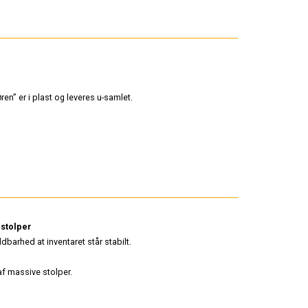
n” er i plast og leveres u-samlet.
stolper
dbarhed at inventaret står stabilt.
af massive stolper.