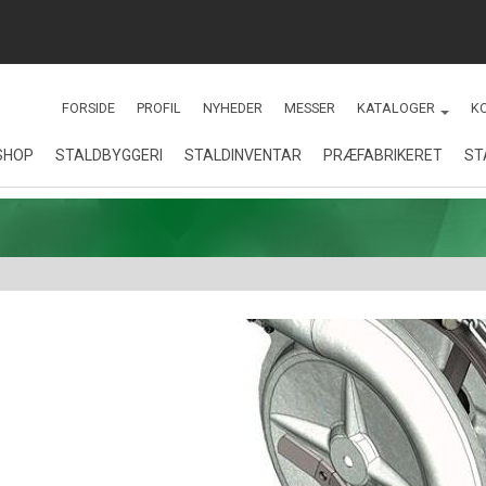
FORSIDE
PROFIL
NYHEDER
MESSER
KATALOGER
K
SHOP
STALDBYGGERI
STALDINVENTAR
PRÆFABRIKERET
ST
KATALOGER
Renovering af stalde på
Staldinventar
MONTAGEVEJLE
Sydals
Fodringsanlæg
Staldbyggeri
Drægtighedsstald - Gårdejer
Jesper Hansen
Kornopbevaring
Nybyggeri
Toklimastald - Søren
Hansen, Christiansfeld
Økologiske slagtesvin
Stald til økologiske
slagtesvin
Præfabrikat