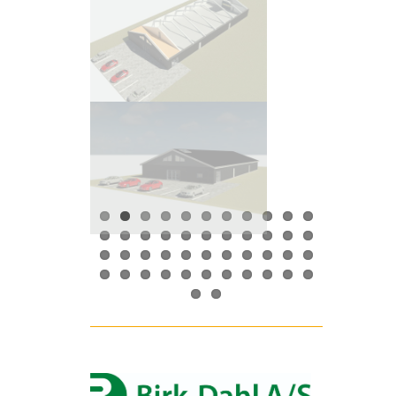
fodres og der er intet foderdoseringsrør i
foderkassen.
- Holdbar. Minimalt slitage på grund af den
enkle konstruktion