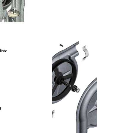
liste
.