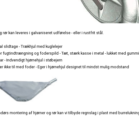
Indgangsparti
 rør kan leveres i galvaniseret udførelse - eller i rustfrit stål.
l slidtage - Trækhjul med kuglelejer
r fugtindtrængning og foderspild - Tæt, stærk kasse i metal - lukket med gummi
r - Indvendigt hjørnehjul i støbejern
r ikke til med foder - Eger i hjørnehjul designet til mindst mulig modstand
ørs montering af hjørner og rør kan vi tilbyde regnslag i plast med burrelukning