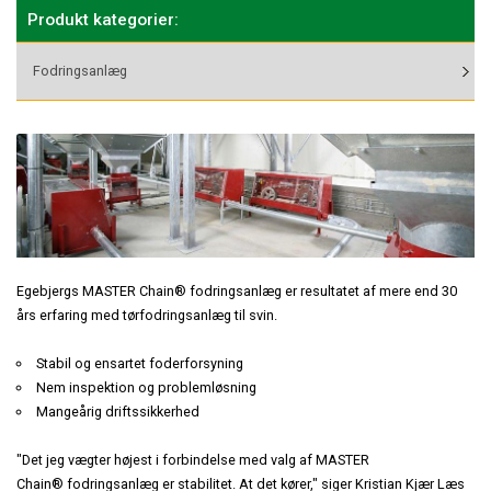
KONTAKT
Produkt kategorier:
KATALOGER
Præfabrikeret
Staldinventar
Staldbyggeri
Fodringsanlæg
Staldrenovering
MONTAGEVEJLEDNINGER
Fodringsanlæg
Drægtighedsstald - Gårdejer Jesper Hansen
Nybyggeri
Tilbehør
Kornopbevaring
STALDINVENTAR
Toklimastald - Søren Hansen, Christiansfeld
Økologiske slagtesvin
Erhvervsbyggeri
TØRFODER
Stald til økologiske slagtesvin
Præfabrikat
Erhvervsbyggeri
VÅDFODER
Indgangsparti
Kontor og lager - HPC VVS i Næstved
Afsluttet byggeri i Aalborg
Egebjergs MASTER Chain® fodringsanlæg er resultatet af mere end 30
KOMPONENTER
års erfaring med tørfodringsanlæg til svin.
Kontor og lager - AGA A/S i Fredericia
Stabil og ensartet foderforsyning
DIVERSE
Nem inspektion og problemløsning
Combino Eventcars
Mangeårig driftssikkerhed
Erhvervsbyggeri i træ
"Det jeg vægter højest i forbindelse med valg af MASTER
Chain® fodringsanlæg er stabilitet. At det kører," siger Kristian Kjær Læs