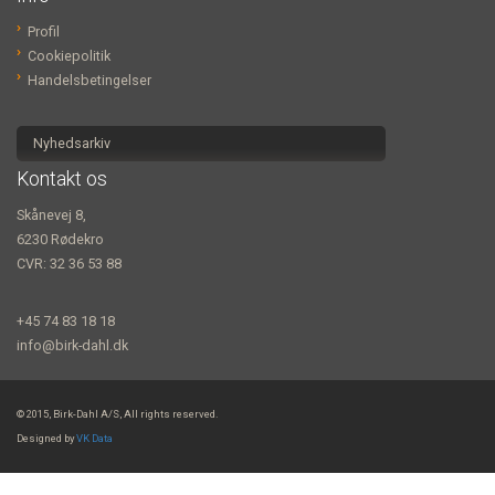
Profil
Cookiepolitik
Handelsbetingelser
Nyhedsarkiv
Kontakt os
Skånevej 8,
6230 Rødekro
CVR: 32 36 53 88
+45 74 83 18 18
info@birk-dahl.dk
© 2015, Birk-Dahl A/S, All rights reserved.
Designed by
VK Data