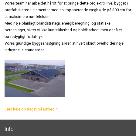
KONTAKT
Vores team har arbejdet hårdt for at bringe dette projekt til live, bygget i
KATALOGER
Præfabrikeret
Staldinventar
Staldbyggeri
præfabrikerede elementer med en imponerende væghøjde på 300 cm for
at maksimere rumfølelsen.
Staldrenovering
MONTAGEVEJLEDNINGER
Med nøje planlagt brandstrategi, energiberegning, og statiske
Fodringsanlæg
Drægtighedsstald - Gårdejer Jesper Hansen
Nybyggeri
beregninger, sikrer vi ikke kun sikkerhed og holdbarhed, men også et
Tilbehør
bæredygtigt fodaftryk.
Kornopbevaring
STALDINVENTAR
Toklimastald - Søren Hansen, Christiansfeld
Økologiske slagtesvin
Vores grundige byggeansøgning sikrer, at hvert skridt overholder nøje
Erhvervsbyggeri
industrielle standarder.
TØRFODER
Stald til økologiske slagtesvin
Præfabrikat
Erhvervsbyggeri
VÅDFODER
Indgangsparti
Kontor og lager - HPC VVS i Næstved
Afsluttet byggeri i Aalborg
KOMPONENTER
Kontor og lager - AGA A/S i Fredericia
DIVERSE
Læs hele opslaget på Linkedin
Combino Eventcars
Erhvervsbyggeri i træ
Info