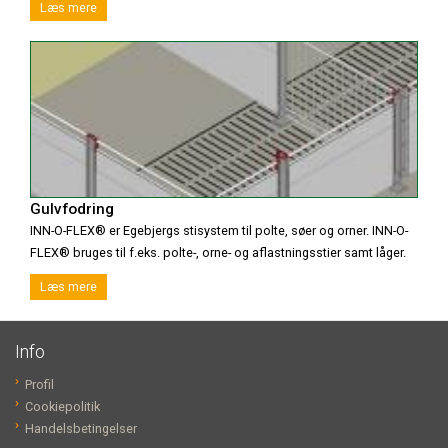
Læs mere
Gulvfodring
INN-O-FLEX® er Egebjergs stisystem til polte, søer og orner. INN-O-
FLEX® bruges til f.eks. polte-, orne- og aflastningsstier samt låger.
Læs mere
Info
Profil
Cookiepolitik
Handelsbetingelser